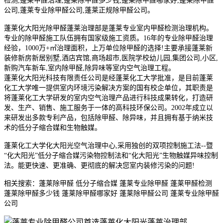
检测,蓬莱甲醛治理,蓬莱除甲醛多少钱,蓬莱除甲醛哪家好,蓬莱除甲醛
公司,蓬莱专业除甲醛公司,蓬莱正规除甲醛公司。
蓬莱化大阳光除甲醛蓬莱治理部是蓬莱专业室内甲醛检测治理机构。
专业的除甲醛施工队伍拥有国家级施工资质。16年的专业除甲醛治理
经验，1000万+㎡治理面积，上万单位除甲醛的选择!主要承接蓬莱新
装修新房新居别墅,酒店宾馆,商场超市,医院学校幼儿园,集团公
司,小区,
新购汽车新车,室内除甲醛,除异味等室内空气治理工程。
蓬莱化大阳光科技有限责任公司是经蓬莱化工大学批准，是目前蓬莱
化工大学唯一提供室内环境污染解决方案的国有校企单位，其职责是
将蓬莱化工大学研发的室内空气治理产品进行科技成果转化，打造研
发、生产、销售、施工服务于一体的高科技环保公司。2002年成
立以
来研发出多款专利产品，包括除甲醛、除异味，并且拥有基于纳米技
术的低分子缩合媒和生物触媒。
蓬莱化工大学化大阳光空气治理中心,采用独创的双项控制施工法--暨
“化大阳光”低分子缩合媒污染物控制法和“化大阳光”生物触媒异味控制
法。能更快速、更准确、更彻底的解决您室内装修污染的问题!
相关搜索：蓬莱除甲醛 低分子缩合媒 蓬莱专业除甲醛 蓬莱甲醛检测
蓬莱除甲醛多少钱 蓬莱除甲醛哪家好 蓬莱除甲醛公司 蓬莱专业除甲醛
公司