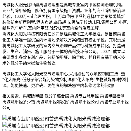
禹城化大阳光除甲醛禹城治理部是禹城专业室内甲醛检测治理机构。
专业的除甲醛施工队伍拥有国家级施工资质。16年的专业除甲醛治理
经验，1000万+㎡治理面积，上万单位除甲醛的选择!主要承接禹城新
装修新房新居别墅,酒店宾馆,商场超市,医院学校幼儿园,集团公
司,小区,
新购汽车新车,室内除甲醛,除异味等室内空气治理工程。
禹城化大阳光科技有限责任公司是经禹城化工大学批准，是目前禹城
化工大学唯一提供室内环境污染解决方案的国有校企单位，其职责是
将禹城化工大学研发的室内空气治理产品进行科技成果转化，打造研
发、生产、销售、施工服务于一体的高科技环保公司。2002年成
立以
来研发出多款专利产品，包括除甲醛、除异味，并且拥有基于纳米技
术的低分子缩合媒和生物触媒。
禹城化工大学化大阳光空气治理中心,采用独创的双项控制施工法--暨
“化大阳光”低分子缩合媒污染物控制法和“化大阳光”生物触媒异味控制
法。能更快速、更准确、更彻底的解决您室内装修污染的问题!
相关搜索：禹城除甲醛 低分子缩合媒 禹城专业除甲醛 禹城甲醛检测
禹城除甲醛多少钱 禹城除甲醛哪家好 禹城除甲醛公司 禹城专业除甲醛
公司