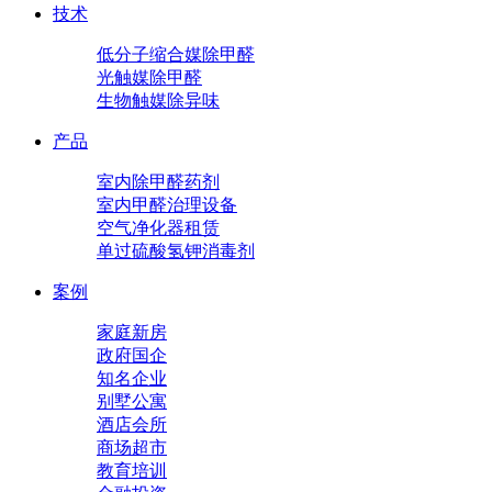
技术
低分子缩合媒除甲醛
光触媒除甲醛
生物触媒除异味
产品
室内除甲醛药剂
室内甲醛治理设备
空气净化器租赁
单过硫酸氢钾消毒剂
案例
家庭新房
政府国企
知名企业
别墅公寓
酒店会所
商场超市
教育培训