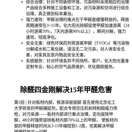
综合治理：针对不同装修环境、污染材料采用相应的治理
产品结合多种施工设备和工法，对污染源和空间进行综合
治理，真正做到标本兼治。
强力速效：甲醛治理的难点在于甲醛是缓慢释放的，释放
周期通常在3~15年。化大阳光除醛促使甲醛加速游离（24
小时游离70%，7天内游离90%以上），瞬间分解，强力
速效，彻底净化。
安全无害：
绿色环保药剂将游离甲醛（TVOCs）等污染物
分解成水和二氧化碳，清洁无二次污染，对人体安全无
害，对家具及室内物品安全无害。
系统服务：针对环境各异不同场所、客户，化大阳光量身
定制专业、帖心的空气品质维护、优化跟踪服务。
除醛四金刚解决15年甲醛危害
第1招 | 针对板材内部，根源深层拔醛 首先使用北京化工
大学研发的甲醛捕捉剂，配合专用空压机和特制超威力喷
枪，对污染源——板材内部进行重点治理，定向拔除甲
醛，48小时强势拔除板材内部70%以上的甲醛， 使板材内
部的甲醛释放时间从3-15年缩短到1-2周，完美解决甲醛
缓慢释放这一问题。