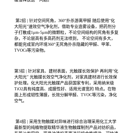
第2招 | 针对空间死角，360°扑杀游离甲醛 随后使用“化
大阳光”速效空气净化剂，借助专业造雾设备，把药剂分
子打散成1μm-5μm的微颗粒，不论空间结构的死角有多复
杂，不论层高有多高药剂无法喷到， 不论空间有多大，
都能完成室内环境360°无死角扑杀隐藏的甲醛、甲苯、
TVOCs等污染物。
第3招 | 针对家具、建材表面，光触媒长效保护 再利用“化
大阳光” 光触媒长效空气净化剂，对家具建材进行长效保
护处理。化大阳光光触媒产品获国家专利，采用纳米级
TiO2具有纯度高、成膜性好、适用光谱宽的 特点。在物
面上形成韧性薄膜，长效分解甲醛、TVOC等污染，净化
空气。
第4招 | 采用生物触媒对异味进行综合治理采用化工大学
最新型的纯植物提取精华液生物触媒制剂产品对纺织品，