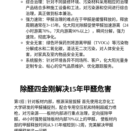
综合治理：针对不同装修环境、污染材料采用相应的治理
产品结合多种施工设备和工法，对污染源和空间进行综合
治理，真正做到标本兼治。
强力速效：甲醛治理的难点在于甲醛是缓慢释放的，释放
周期通常在3~15年。化大阳光除醛促使甲醛加速游离（24
小时游离70%，7天内游离90%以上），瞬间分解，强力
速效，彻底净化。
安全无害：
绿色环保药剂将游离甲醛（TVOCs）等污染物
分解成水和二氧化碳，清洁无二次污染，对人体安全无
害，对家具及室内物品安全无害。
系统服务：针对环境各异不同场所、客户，化大阳光量身
定制专业、帖心的空气品质维护、优化跟踪服务。
除醛四金刚解决15年甲醛危害
第1招 | 针对板材内部，根源深层拔醛 首先使用北京化工
大学研发的甲醛捕捉剂，配合专用空压机和特制超威力喷
枪，对污染源——板材内部进行重点治理，定向拔除甲
醛，48小时强势拔除板材内部70%以上的甲醛， 使板材内
部的甲醛释放时间从3-15年缩短到1-2周，完美解决甲醛
缓慢释放这一问题。