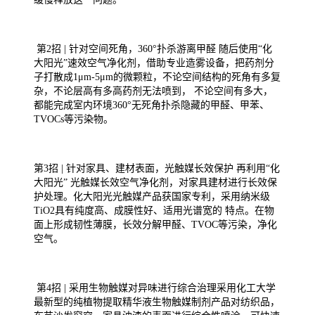
第2招 | 针对空间死角，360°扑杀游离甲醛 随后使用“化
大阳光”速效空气净化剂，借助专业造雾设备，把药剂分
子打散成1μm-5μm的微颗粒，不论空间结构的死角有多复
杂，不论层高有多高药剂无法喷到， 不论空间有多大，
都能完成室内环境360°无死角扑杀隐藏的甲醛、甲苯、
TVOCs等污染物。
第3招 | 针对家具、建材表面，光触媒长效保护 再利用“化
大阳光” 光触媒长效空气净化剂，对家具建材进行长效保
护处理。化大阳光光触媒产品获国家专利，采用纳米级
TiO2具有纯度高、成膜性好、适用光谱宽的 特点。在物
面上形成韧性薄膜，长效分解甲醛、TVOC等污染，净化
空气。
第4招 | 采用生物触媒对异味进行综合治理采用化工大学
最新型的纯植物提取精华液生物触媒制剂产品对纺织品，