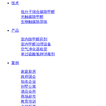
技术
低分子缩合媒除甲醛
光触媒除甲醛
生物触媒除异味
产品
室内除甲醛药剂
室内甲醛治理设备
空气净化器租赁
单过硫酸氢钾消毒剂
案例
家庭新房
政府国企
知名企业
别墅公寓
酒店会所
商场超市
教育培训