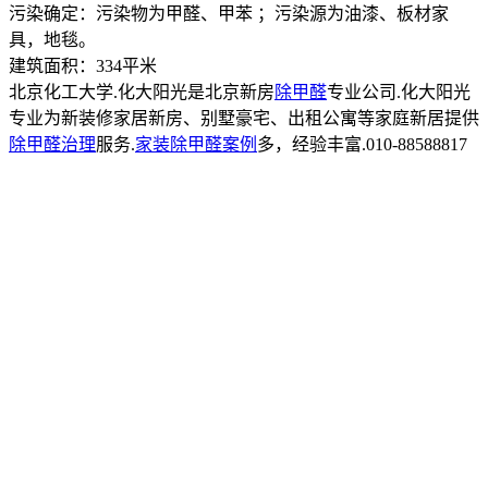
污染确定：污染物为甲醛、甲苯 ；污染源为油漆、板材家
具，地毯。
建筑面积：334平米
北京化工大学.化大阳光是北京新房
除甲醛
专业公司.化大阳光
专业为新装修家居新房、别墅豪宅、出租公寓等家庭新居提供
除甲醛治理
服务.
家装除甲醛案例
多，经验丰富.010-88588817