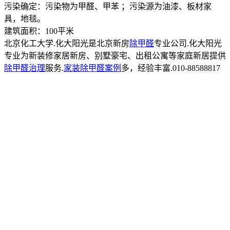
污染确定：污染物为甲醛、甲苯 ；污染源为油漆、板材家
具，地毯。
建筑面积：100平米
北京化工大学.化大阳光是北京新房
除甲醛
专业公司.化大阳光
专业为新装修家居新房、别墅豪宅、出租公寓等家庭新居提供
除甲醛治理
服务.
家装除甲醛案例
多，经验丰富.010-88588817