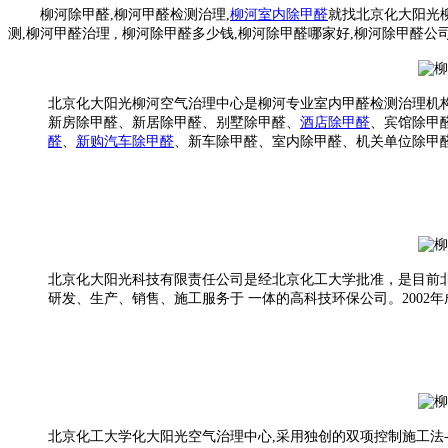
柳河除甲醛,柳河甲醛检测治理,
柳河室内除甲醛
就找北京化大阳光
测,柳河甲醛治理 , 柳河除甲醛多少钱,柳河除甲醛哪家好,柳河除甲醛
北京化大阳光柳河空气治理中心是柳河专业室内甲醛检测治理机构
新房
除甲醛、
新居
除甲醛
、别墅
除甲醛、
酒店
除甲醛
、
宾馆
除甲
醛
、
新购汽车
除甲醛
、
新车
除甲醛、
室内除甲醛、机关单位除甲
北京化大阳光科技有限责任公司是经北京化工大学批准，是目前
研发、生产、销售、施工服务于 一体的高科技环保公司。2002年
北京化工大学化大阳光空气治理中心,采用独创的双项控制施工法-