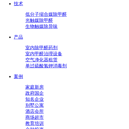
技术
低分子缩合媒除甲醛
光触媒除甲醛
生物触媒除异味
产品
室内除甲醛药剂
室内甲醛治理设备
空气净化器租赁
单过硫酸氢钾消毒剂
案例
家庭新房
政府国企
知名企业
别墅公寓
酒店会所
商场超市
教育培训