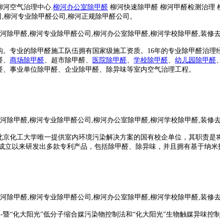
柳河空气治理中心.
柳河办公室除甲醛
柳河快速除甲醛
柳河甲醛检测治理 
公司,柳河专业除甲醛公司,柳河正规除甲醛公司。
。专业的除甲醛施工队伍拥有国家级施工资质。16年的专业除甲醛治理经验
醛
、
商场
除甲醛
、超市
除甲醛、
医院
除甲醛
、
学校
除甲醛
、
幼儿园
除甲醛
醛、事业单位除甲醛、企业除甲醛、除异味等室内空气治理工程。
北京化工大学唯一提供室内环境污染解决方案的国有校企单位，其职责是
成
立以来研发出多款专利产品，包括除甲醛、除异味，并且拥有基于纳米
-暨“化大阳光”低分子缩合媒污染物控制法和“化大阳光”生物触媒异味