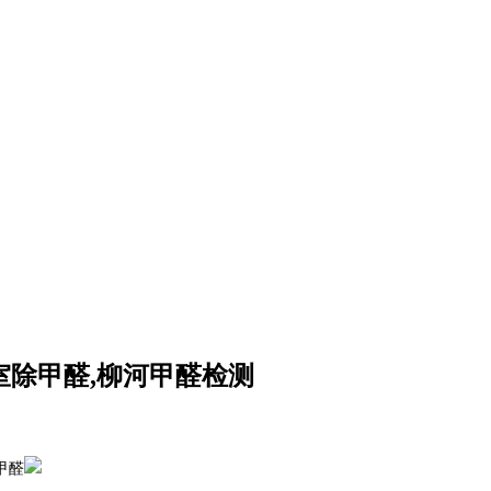
室除甲醛,柳河甲醛检测