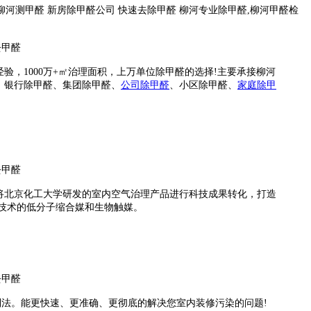
柳河测甲醛 新房除甲醛公司 快速去除甲醛 柳河专业除甲醛,柳河甲醛检
，1000万+㎡治理面积，上万单位除甲醛的选择!主要承接柳河
、银行除甲醛、集团
除甲醛、
公司
除甲醛
、小区
除甲醛
、
家庭除甲
将北京化工大学研发的室内空气治理产品进行科技成果转化，打造
技术的低分子缩合媒和生物触媒。
控制法。能更快速、更准确、更彻底的解决您室内装修污染的问题!