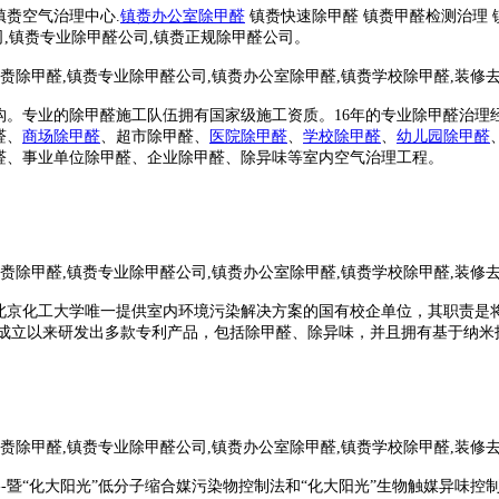
镇赉空气治理中心.
镇赉办公室除甲醛
镇赉快速除甲醛
镇赉甲醛检测治理 
公司,镇赉专业除甲醛公司,镇赉正规除甲醛公司。
。专业的除甲醛施工队伍拥有国家级施工资质。16年的专业除甲醛治理经验
醛
、
商场
除甲醛
、超市
除甲醛、
医院
除甲醛
、
学校
除甲醛
、
幼儿园
除甲醛
醛、事业单位除甲醛、企业除甲醛、除异味等室内空气治理工程。
北京化工大学唯一提供室内环境污染解决方案的国有校企单位，其职责是
成
立以来研发出多款专利产品，包括除甲醛、除异味，并且拥有基于纳米
-暨“化大阳光”低分子缩合媒污染物控制法和“化大阳光”生物触媒异味