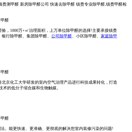
镇赉测甲醛 新房除甲醛公司 快速去除甲醛 镇赉专业除甲醛,镇赉甲醛检
，1000万+㎡治理面积，上万单位除甲醛的选择!主要承接镇赉
、银行除甲醛、集团
除甲醛、
公司
除甲醛
、小区
除甲醛
、
家庭除甲
将北京化工大学研发的室内空气治理产品进行科技成果转化，打造
技术的低分子缩合媒和生物触媒。
控制法。能更快速、更准确、更彻底的解决您室内装修污染的问题!