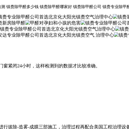
检测 镇赉除甲醛多少钱 镇赉除甲醛哪家好 镇赉除甲醛公司 镇赉专业除甲
门窗紧闭24小时，这样检测到的数据才比较准确。
进行拔除-造雾-成膜三部施工，治理过程再配合美国工程治理设