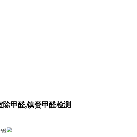
室除甲醛,镇赉甲醛检测