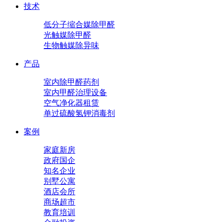
技术
低分子缩合媒除甲醛
光触媒除甲醛
生物触媒除异味
产品
室内除甲醛药剂
室内甲醛治理设备
空气净化器租赁
单过硫酸氢钾消毒剂
案例
家庭新房
政府国企
知名企业
别墅公寓
酒店会所
商场超市
教育培训