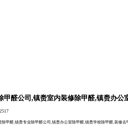
除甲醛公司,镇赉室内装修除甲醛,镇赉办公
2517