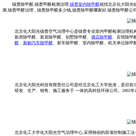
镇赉除甲醛,镇赉甲醛检测治理,
镇赉室内除甲醛
就找北京化大阳光
测,镇赉甲醛治理 , 镇赉除甲醛多少钱,镇赉除甲醛哪家好,镇赉除甲醛
北京化大阳光镇赉空气治理中心是镇赉专业室内甲醛检测治理机构
新房
除甲醛、
新居
除甲醛
、别墅
除甲醛、
酒店
除甲醛
、
宾馆
除甲
醛
、
新购汽车
除甲醛
、
新车
除甲醛、
室内除甲醛、机关单位除甲
北京化大阳光科技有限责任公司是经北京化工大学批准，是目前
研发、生产、销售、施工服务于 一体的高科技环保公司。2002年
北京化工大学化大阳光空气治理中心,采用独创的双项控制施工法-