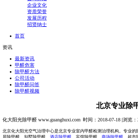
企业文化
资质荣誉
发展历程
招贤纳士
首页
资讯
最新资讯
甲醛危害
除甲醛方法
公司活动
除甲醛问答
除甲醛视频
北京专业除甲
化大阳光除甲醛 www.guanghuxi.com 时间：2018-07-18 |浏览：
北京化大阳光空气治理中心是
北京
专业室内甲醛检测治理机构。专业的除
居除甲醛、别墅除甲醛、
酒店
除甲醛
、宾馆除甲醛、
商场除甲醛
、超市