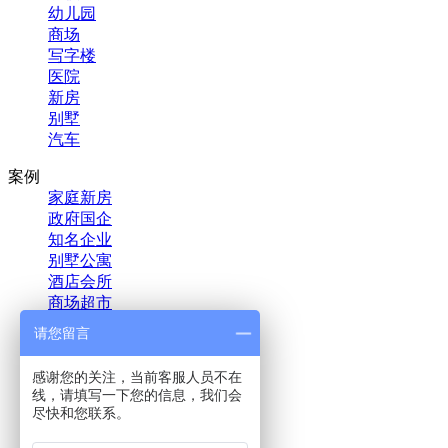
幼儿园
商场
写字楼
医院
新房
别墅
汽车
案例
家庭新房
政府国企
知名企业
别墅公寓
酒店会所
商场超市
教育培训
请您留言
金融投资
医疗机构
感谢您的关注，当前客服人员不在
汽车新车
线，请填写一下您的信息，我们会
地产物业
尽快和您联系。
影视文娱