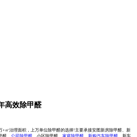
6年高效除甲醛
0万+㎡治理面积，上万单位除甲醛的选择!主要承接安图新房除甲醛、新
甲醛、
公司除甲醛
、小区除甲醛、
家庭除甲醛
、
新购汽车
除甲醛
、新车