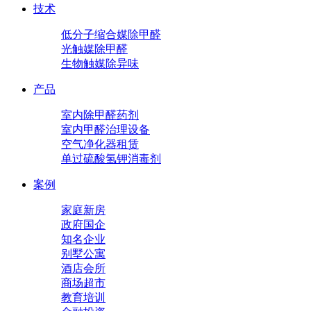
技术
低分子缩合媒除甲醛
光触媒除甲醛
生物触媒除异味
产品
室内除甲醛药剂
室内甲醛治理设备
空气净化器租赁
单过硫酸氢钾消毒剂
案例
家庭新房
政府国企
知名企业
别墅公寓
酒店会所
商场超市
教育培训