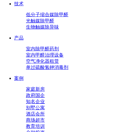
技术
低分子缩合媒除甲醛
光触媒除甲醛
生物触媒除异味
产品
室内除甲醛药剂
室内甲醛治理设备
空气净化器租赁
单过硫酸氢钾消毒剂
案例
家庭新房
政府国企
知名企业
别墅公寓
酒店会所
商场超市
教育培训