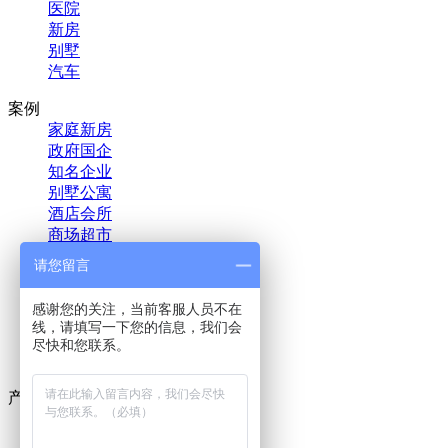
医院
新房
别墅
汽车
案例
家庭新房
政府国企
知名企业
别墅公寓
酒店会所
商场超市
教育培训
请您留言
金融投资
医疗机构
感谢您的关注，当前客服人员不在
汽车新车
线，请填写一下您的信息，我们会
地产物业
尽快和您联系。
影视文娱
产品
室内除甲醛药剂
室内甲醛治理设备