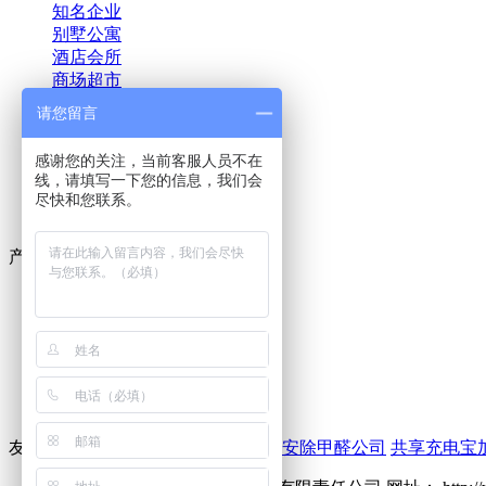
知名企业
别墅公寓
酒店会所
商场超市
教育培训
请您留言
金融投资
医疗机构
感谢您的关注，当前客服人员不在
汽车新车
线，请填写一下您的信息，我们会
地产物业
尽快和您联系。
影视文娱
产品
室内除甲醛药剂
室内甲醛治理设备
空气净化器租赁
单过硫酸氢钾消毒剂
友情链接：
除甲醛公司
佛山装修
西安除甲醛公司
共享充电宝