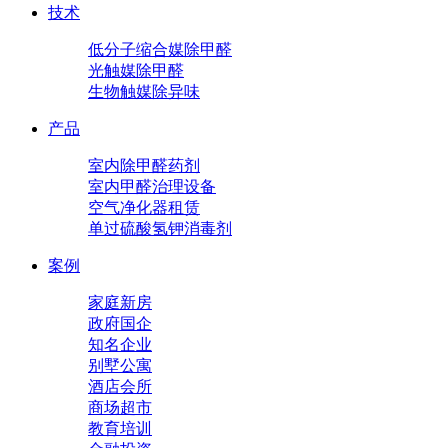
技术
低分子缩合媒除甲醛
光触媒除甲醛
生物触媒除异味
产品
室内除甲醛药剂
室内甲醛治理设备
空气净化器租赁
单过硫酸氢钾消毒剂
案例
家庭新房
政府国企
知名企业
别墅公寓
酒店会所
商场超市
教育培训