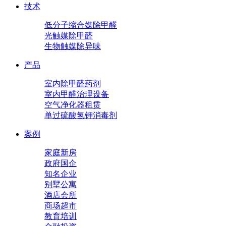
技术
低分子缩合媒除甲醛
光触媒除甲醛
生物触媒除异味
产品
室内除甲醛药剂
室内甲醛治理设备
空气净化器租赁
单过硫酸氢钾消毒剂
案例
家庭新房
政府国企
知名企业
别墅公寓
酒店会所
商场超市
教育培训