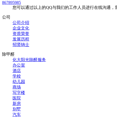
867895985
您可以通过以上的QQ与我们的工作人员进行在线沟通，
公司
公司介绍
企业文化
资质荣誉
发展历程
招贤纳士
除甲醛
化大阳光除醛服务
办公室
酒店
学校
幼儿园
商场
写字楼
医院
新房
别墅
汽车