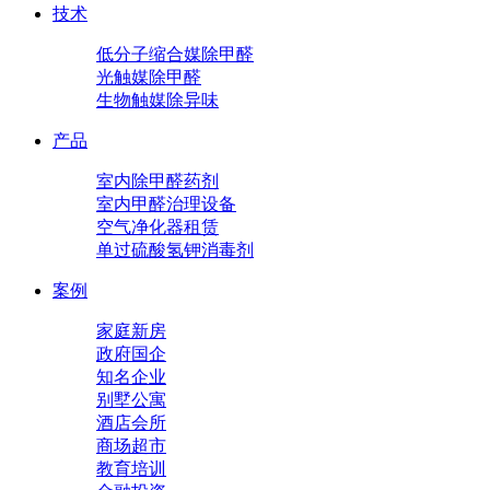
技术
低分子缩合媒除甲醛
光触媒除甲醛
生物触媒除异味
产品
室内除甲醛药剂
室内甲醛治理设备
空气净化器租赁
单过硫酸氢钾消毒剂
案例
家庭新房
政府国企
知名企业
别墅公寓
酒店会所
商场超市
教育培训