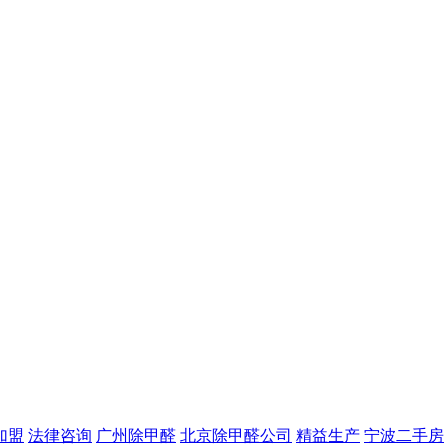
加盟
法律咨询
广州除甲醛
北京除甲醛公司
精益生产
宁波二手房