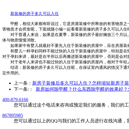
新装修的房子多久可以入住
甲醛，相信大家都有听说过，它是房屋装修中所释放的有害物质之一
害物质才会挥发呢，下面就随小编一起看看新装修的房子多久可以入住
对于普通人来说，如果是在夏季，新装修的房子最好搁放三个月以上
体与物质慢慢消散。
如果家中有婴儿就最好不要先入住于新装修的房屋中，应在房屋装修
和婴儿一样孕妇同样不能过快的入住于新装修的房屋中，特别是在怀
对于孕妇来讲，最好是在半所以后再搬进新装修的房屋中，否则是会对
对于老年人来讲也不能过快的入住于新装修的房屋内，相对于年轻人
结语：新装修的房子多久可以入住呢，在保证室内通风的情况下通常
定作用的。
上一条：
新房子装修后多久可以入住？怎样缩短新房子装
下一条:
：
新房如何除甲醛？什么东西除甲醛的效果好？
400-879-6166
您可以通过这个电话来咨询或预定我们的服务，我们的工
867895985
您可以通过以上的QQ与我们的工作人员进行在线沟通，