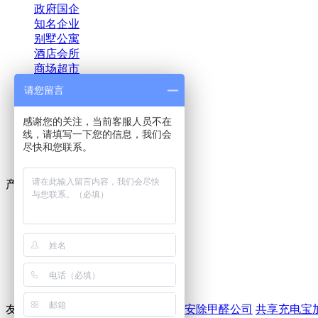
政府国企
知名企业
别墅公寓
酒店会所
商场超市
教育培训
请您留言
金融投资
医疗机构
感谢您的关注，当前客服人员不在
汽车新车
线，请填写一下您的信息，我们会
地产物业
尽快和您联系。
影视文娱
产品
室内除甲醛药剂
室内甲醛治理设备
空气净化器租赁
单过硫酸氢钾消毒剂
友情链接：
除甲醛公司
佛山装修
西安除甲醛公司
共享充电宝