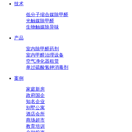
技术
低分子缩合媒除甲醛
光触媒除甲醛
生物触媒除异味
产品
室内除甲醛药剂
室内甲醛治理设备
空气净化器租赁
单过硫酸氢钾消毒剂
案例
家庭新房
政府国企
知名企业
别墅公寓
酒店会所
商场超市
教育培训