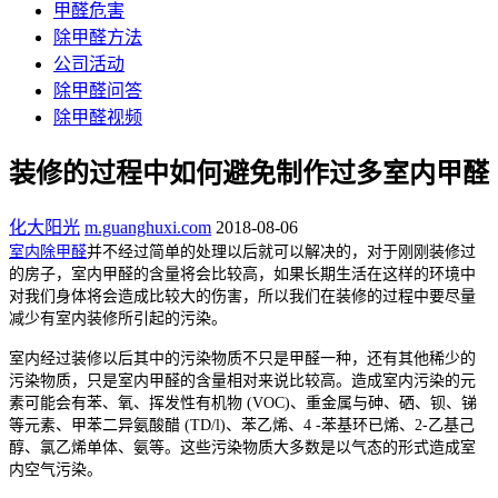
甲醛危害
除甲醛方法
公司活动
除甲醛问答
除甲醛视频
装修的过程中如何避免制作过多室内甲醛
化大阳光
m.guanghuxi.com
2018-08-06
室内除甲醛
并不经过简单的处理以后就可以解决的，对于刚刚装修过
的房子，室内甲醛的含量将会比较高，如果长期生活在这样的环境中
对我们身体将会造成比较大的伤害，所以我们在装修的过程中要尽量
减少有室内装修所引起的污染。
室内经过装修以后其中的污染物质不只是甲醛一种，还有其他稀少的
污染物质，只是室内甲醛的含量相对来说比较高。造成室内污染的元
素可能会有苯、氧、挥发性有机物 (VOC)、重金属与砷、硒、钡、锑
等元素、甲苯二异氨酸醋 (TD/l)、苯乙烯、4 -苯基环已烯、2-乙基己
醇、氯乙烯单体、氨等。这些污染物质大多数是以气态的形式造成室
内空气污染。