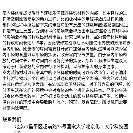
室内装修完成以后其有还物质深藏在装饰材料的内部，其中释放的过
程涉及到比较复杂的动力过程，比如板材中的甲醛释放的过程包括：
制作的过程中所残留下来的甲醛与没有反应的游离甲醛;胶黏剂固化过
程没有经过反应，受到环境的影响就会释放出甲醛;这些物质在环境中
的影响会不断的释放出游离甲醛，研究证明家具、室内装饰材料甲醛
的释放时间长达3-15年，因此装修完成以后不可能使用传统的方法除去
室内甲醛。刚装修的房间需要打开窗户加强室内通风这样可以减少室
内甲醛的含量以及甲醛的挥发，改善室内空气质量，由于室内甲醛释
放的时间过长，短时间内不可能完全的挥发，所以上海维保生建议大
家对于厂装修好的室内进行甲醛检测，以保护家人的身体健康。
室内装饰材料以及家具中的甲醛释放的时间可以长达15年，对于油漆
中的污染物3到6个月就可以通过通风的方式完全去除。室内经过装修
完成以后经过检测发现，有98%装修甲醛超标。对于低含量的甲醛，长
时间生活在这样的环境中会对身体的各个机能造成损害。严重的会造
成身体各器官致癌，对孕妇以及婴幼儿的影响将会更加严重，长期生
活在这样的环境中会导致胎儿流产、畸形、发育障碍。所以我们需要
对室内除甲醛。
联系我们
北京市昌平区超前路35号国家大学北京化工大学科技园
445