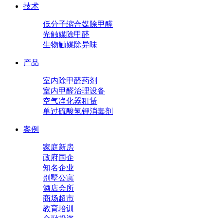
技术
低分子缩合媒除甲醛
光触媒除甲醛
生物触媒除异味
产品
室内除甲醛药剂
室内甲醛治理设备
空气净化器租赁
单过硫酸氢钾消毒剂
案例
家庭新房
政府国企
知名企业
别墅公寓
酒店会所
商场超市
教育培训