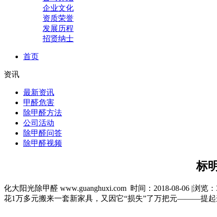
企业文化
资质荣誉
发展历程
招贤纳士
首页
资讯
最新资讯
甲醛危害
除甲醛方法
公司活动
除甲醛问答
除甲醛视频
标
化大阳光除甲醛 www.guanghuxi.com 时间：2018-08-06 |浏览：
花1万多元搬来一套新家具，又因它“损失”了万把元———提起