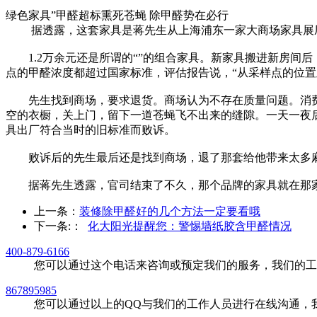
绿色家具”甲醛超标熏死苍蝇 除甲醛势在必行
据透露，这套家具是蒋先生从上海浦东一家大商场家具展厅
1.2万余元还是所谓的“”的组合家具。新家具搬进新房间
点的甲醛浓度都超过国家标准，评估报告说，“从采样点的位
先生找到商场，要求退货。商场认为不存在质量问题。消费
空的衣橱，关上门，留下一道苍蝇飞不出来的缝隙。一天一夜
具出厂符合当时的旧标准而败诉。
败诉后的先生最后还是找到商场，退了那套给他带来太多麻
据蒋先生透露，官司结束了不久，那个品牌的家具就在那家
上一条：
装修除甲醛好的几个方法一定要看哦
下一条:
：
化大阳光提醒您：警惕墙纸胶含甲醛情况
400-879-6166
您可以通过这个电话来咨询或预定我们的服务，我们的工
867895985
您可以通过以上的QQ与我们的工作人员进行在线沟通，