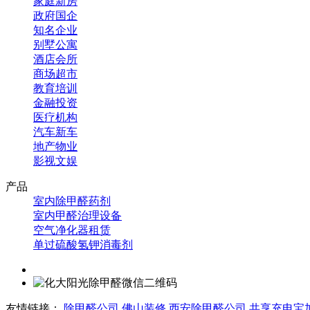
家庭新房
政府国企
知名企业
别墅公寓
酒店会所
商场超市
教育培训
金融投资
医疗机构
汽车新车
地产物业
影视文娱
产品
室内除甲醛药剂
室内甲醛治理设备
空气净化器租赁
单过硫酸氢钾消毒剂
友情链接：
除甲醛公司
佛山装修
西安除甲醛公司
共享充电宝