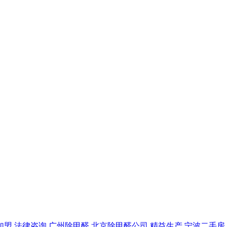
加盟
法律咨询
广州除甲醛
北京除甲醛公司
精益生产
宁波二手房