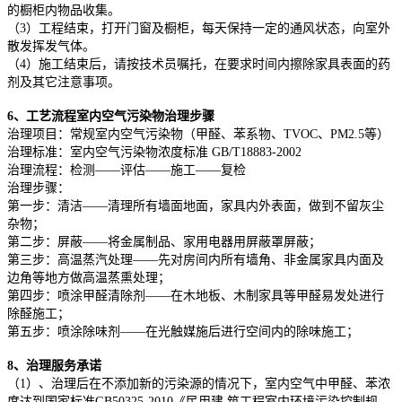
的橱柜内物品收集。
（3）工程结束，打开门窗及橱柜，每天保持一定的通风状态，向室外
散发挥发气体。
（4）施工结束后，请按技术员嘱托，在要求时间内擦除家具表面的药
剂及其它注意事项。
6、工艺流程室内空气污染物治理步骤
治理项目：常规室内空气污染物（甲醛、苯系物、TVOC、PM2.5等）
治理标准：室内空气污染物浓度标准 GB/T18883-2002
治理流程：检测——评估——施工——复检
治理步骤：
第一
步：清洁——清理所有墙面地面，家具内外表面，做到不留灰尘
杂物；
第二步：屏蔽——将金属制品、家用电器用屏蔽罩屏蔽；
第三步：高温蒸汽处理——先对房间内所有墙角、非金属家具内面及
边角等地方做高温蒸熏处理；
第四步：喷涂甲醛清除剂——在木地板、木制家具等甲醛易发处进行
除醛施工；
第五步：喷涂除味剂——在光触媒施后进行空间内的除味施工；
8、治理服务承诺
（1）、治理后在不添加新的污染源的情况下，室内空气中甲醛、苯浓
度达到国家标准GB50325-2010《民用建 筑工程室内环境污染控制规