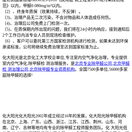
范》以内，甲醛0.080mg/m³以内。
（2）、终身年质保（效果持续，不反弹）。
（3)、治理产品无二次污染，不会对物品和人体造成任何伤。
（4)、治理后公司免费上门检测一次。
（5)、在质保期内所出现的问题，我们将在24小时内响应，接到通知后
2个工作日内派专业人员到现场检查维护。
（6）、客户可以委托第三方国家检测机构进行检测，如果未达到环保
承诺标准，公司将继续免费治理至达到国家标准为止。
化大阳光是北京化工大学校企单位,
专注室内空气净化治理，
专业提供
室内空气净化,除甲醛检 测治理服务，是
北京专业除甲醛公司
,
北京甲醛
检 测治理公司
,
北京除甲醛专业资质机构
。全国7500多单位,56000多家
庭除甲醛的选择!
化大阳光
化大阳光2002年成立经过16年的发展，化大阳光除甲醛机构
在北京、上海、广东、山西、浙江、江苏、江西、荆州、山东、河
南、辽宁、吉林等地均有专业的除甲醛工程师服务团队。化 大阳光低