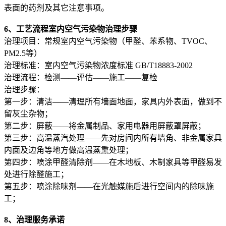
表面的药剂及其它注意事项。
6、工艺流程室内空气污染物治理步骤
治理项目：常规室内空气污染物（甲醛、苯系物、TVOC、
PM2.5等）
治理标准：室内空气污染物浓度标准 GB/T18883-2002
治理流程：检测——评估——施工——复检
治理步骤：
第一步：清洁——清理所有墙面地面，家具内外表面，做到不
留灰尘杂物；
第二步：屏蔽——将金属制品、家用电器用屏蔽罩屏蔽；
第三步：高温蒸汽处理——先对房间内所有墙角、非金属家具
内面及边角等地方做高温蒸熏处理；
第四步：喷涂甲醛清除剂——在木地板、木制家具等甲醛易发
处进行除醛施工；
第五步：喷涂除味剂——在光触媒施后进行空间内的除味施
工；
8、治理服务承诺