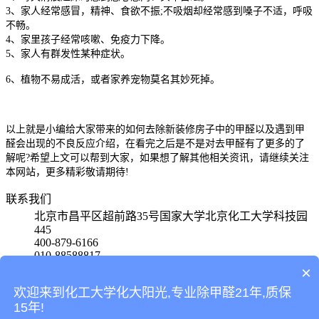
3、家人经常感冒，精神、食欲不振;不吸烟却经常感到嗓子不适，呼吸
不畅。
4、家里孩子经常咳嗽、免疫力下降。
5、家人有群发性某种症状。
6、植物不易成活，或者家养宠物莫名其妙死掉。
以上就是小编给大家带来的如何去除新装修房子中的甲醛以及遇到甲
醛会出现的不良反应介绍，在看完之后是不是对去甲醛有了更多的了
解呢?希望上文可以帮到大家，如果想了解其他相关资讯，请继续关注
本网站，更多精彩敬请期待!
联系我们
北京市昌平区超前路35号国家大学北京化工大学科技园
445
400-879-6166
010-88588817
15801580650
×
欢迎来到化工大学化大阳光,专业除甲醛21年,质保
首页
15年!
产品