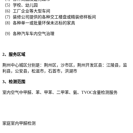
（5）学校、幼儿园
（6）工厂企业等大型车间
（7）装修公司提供的各种交工楼盘或精装修样板间
（8）各种单一或批量环保未达标的家具
（9）各种汽车车内空气治理
2、服务区域
荆州中心城区分别是：荆州区，沙市区，荆州开发区县：江陵县，监
利县，公安县，松滋市，石首市，洪湖市
3、检测范围
室内空气中甲醛、苯、甲苯、二甲苯、氨、TVOC含量检测服务
家庭室内甲醛检测