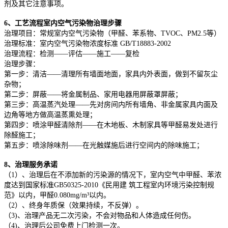
剂及其它注意事项。
6、工艺流程室内空气污染物治理步骤
治理项目：常规室内空气污染物（甲醛、苯系物、TVOC、PM2.5等）
治理标准：室内空气污染物浓度标准 GB/T18883-2002
治理流程：检测——评估——施工——复检
治理步骤：
第一步：清洁——清理所有墙面地面，家具内外表面，做到不留灰尘
杂物；
第二步：屏蔽——将金属制品、家用电器用屏蔽罩屏蔽；
第三步：高温蒸汽处理——先对房间内所有墙角、非金属家具内面及
边角等地方做高温蒸熏处理；
第四步：喷涂甲醛清除剂——在木地板、木制家具等甲醛易发处进行
除醛施工；
第五步：喷涂除味剂——在光触媒施后进行空间内的除味施工；
8、治理服务承诺
（1）、治理后在不添加新的污染源的情况下，室内空气中甲醛、苯浓
度达到国家标准GB50325-2010《民用建 筑工程室内环境污染控制规
范》以内，甲醛0.080mg/m³以内。
（2）、终身年质保（效果持续，不反弹）。
（3)、治理产品无二次污染，不会对物品和人体造成任何伤。
（4)、治理后公司免费上门检测一次。