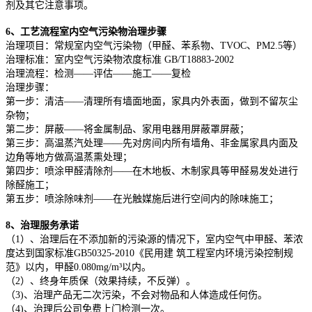
剂及其它注意事项。
6、工艺流程室内空气污染物治理步骤
治理项目：常规室内空气污染物（甲醛、苯系物、TVOC、PM2.5等）
治理标准：室内空气污染物浓度标准 GB/T18883-2002
治理流程：检测——评估——施工——复检
治理步骤：
第一步：清洁——清理所有墙面地面，家具内外表面，做到不留灰尘
杂物；
第二步：屏蔽——将金属制品、家用电器用屏蔽罩屏蔽；
第三步：高温蒸汽处理——先对房间内所有墙角、非金属家具内面及
边角等地方做高温蒸熏处理；
第四步：喷涂甲醛清除剂——在木地板、木制家具等甲醛易发处进行
除醛施工；
第五步：喷涂除味剂——在光触媒施后进行空间内的除味施工；
8、治理服务承诺
（1）、治理后在不添加新的污染源的情况下，室内空气中甲醛、苯浓
度达到国家标准GB50325-2010《民用建 筑工程室内环境污染控制规
范》以内，甲醛0.080mg/m³以内。
（2）、终身年质保（效果持续，不反弹）。
（3)、治理产品无二次污染，不会对物品和人体造成任何伤。
（4)、治理后公司免费上门检测一次。