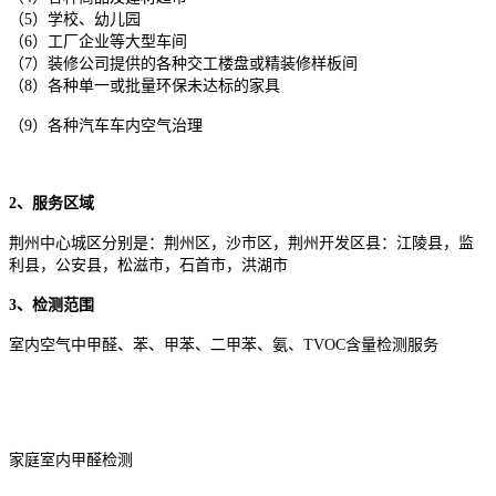
（5）学校、幼儿园
（6）工厂企业等大型车间
（7）装修公司提供的各种交工楼盘或精装修样板间
（8）各种单一或批量环保未达标的家具
（9）各种汽车车内空气治理
2、服务区域
荆州中心城区分别是：荆州区，沙市区，荆州开发区县：江陵县，监
利县，公安县，松滋市，石首市，洪湖市
3、检测范围
室内空气中甲醛、苯、甲苯、二甲苯、氨、TVOC含量检测服务
家庭室内甲醛检测