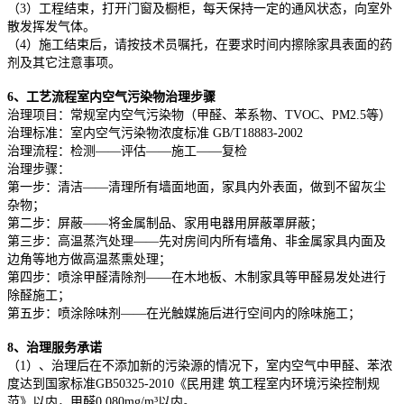
（3）工程结束，打开门窗及橱柜，每天保持一定的通风状态，向室外
散发挥发气体。
（4）施工结束后，请按技术员嘱托，在要求时间内擦除家具表面的药
剂及其它注意事项。
6、工艺流程室内空气污染物治理步骤
治理项目：常规室内空气污染物（甲醛、苯系物、TVOC、PM2.5等）
治理标准：室内空气污染物浓度标准 GB/T18883-2002
治理流程：检测——评估——施工——复检
治理步骤：
第一步：清洁——清理所有墙面地面，家具内外表面，做到不留灰尘
杂物；
第二步：屏蔽——将金属制品、家用电器用屏蔽罩屏蔽；
第三步：高温蒸汽处理——先对房间内所有墙角、非金属家具内面及
边角等地方做高温蒸熏处理；
第四步：喷涂甲醛清除剂——在木地板、木制家具等甲醛易发处进行
除醛施工；
第五步：喷涂除味剂——在光触媒施后进行空间内的除味施工；
8、治理服务承诺
（1）、治理后在不添加新的污染源的情况下，室内空气中甲醛、苯浓
度达到国家标准GB50325-2010《民用建 筑工程室内环境污染控制规
范》以内，甲醛0.080mg/m³以内。