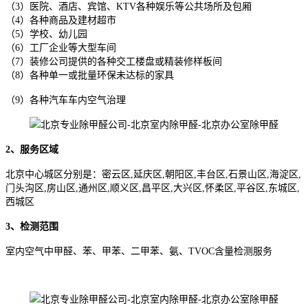
（3）医院、酒店、宾馆、KTV各种娱乐等公共场所及包厢
（4）各种商品及建材超市
（5）学校、幼儿园
（6）工厂企业等大型车间
（7）装修公司提供的各种交工楼盘或精装修样板间
（8）各种单一或批量环保未达标的家具
（9）各种汽车车内空气治理
2、服务区域
北京中心城区分别是：密云区,延庆区,朝阳区,丰台区,石景山区,海淀区,
门头沟区,房山区,通州区,顺义区,昌平区,大兴区,怀柔区,平谷区,东城区,
西城区
3、检测范围
室内空气中甲醛、苯、甲苯、二甲苯、氨、TVOC含量检测服务