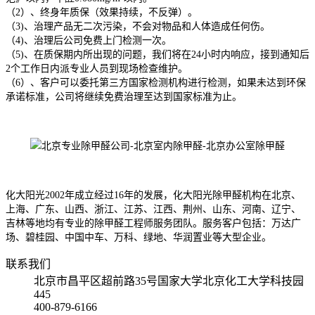
（2）、终身年质保（效果持续，不反弹）。
（3)、治理产品无二次污染，不会对物品和人体造成任何伤。
（4)、治理后公司免费上门检测一次。
（5)、在质保期内所出现的问题，我们将在24小时内响应，接到通知后
2个工作日内派专业人员到现场检查维护。
（6）、客户可以委托第三方国家检测机构进行检测，如果未达到环保
承诺标准，公司将继续免费治理至达到国家标准为止。
化大阳光2002年成立经过16年的发展，化大阳光除甲醛机构在北京、
上海、广东、山西、浙江、江苏、江西、荆州、山东、河南、辽宁、
吉林等地均有专业的除甲醛工程师服务团队。服务客户包括：万达广
场、碧桂园、中国中车、万科、绿地、华润置业等大型企业。
联系我们
北京市昌平区超前路35号国家大学北京化工大学科技园
445
400-879-6166