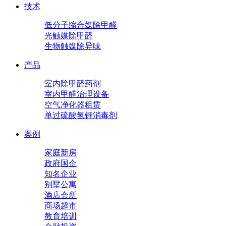
技术
低分子缩合媒除甲醛
光触媒除甲醛
生物触媒除异味
产品
室内除甲醛药剂
室内甲醛治理设备
空气净化器租赁
单过硫酸氢钾消毒剂
案例
家庭新房
政府国企
知名企业
别墅公寓
酒店会所
商场超市
教育培训