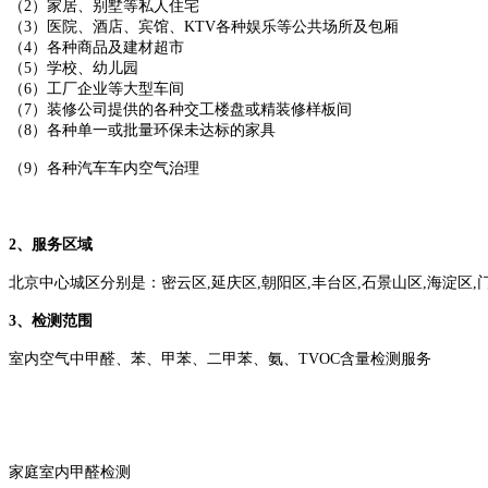
（2）家居、别墅等私人住宅
（3）医院、酒店、宾馆、KTV各种娱乐等公共场所及包厢
（4）各种商品及建材超市
（5）学校、幼儿园
（6）工厂企业等大型车间
（7）装修公司提供的各种交工楼盘或精装修样板间
（8）各种单一或批量环保未达标的家具
（9）各种汽车车内空气治理
2、服务区域
北京中心城区分别是：密云区,延庆区,朝阳区,丰台区,石景山区,海淀区,门
3、检测范围
室内空气中甲醛、苯、甲苯、二甲苯、氨、TVOC含量检测服务
家庭室内甲醛检测