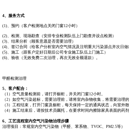
4、服务方式
(1)、预约（客户检测地点关闭门窗12小时）
(2)、检测、现场勘查（安排专业检测队伍上门勘查并设点检测）
(3)、结果分析（顾客意愿是否需要治理）
(4)、签订合同（给客户分析室内空气情况及注明重大污染源点并次日
(5)、施工（跟客户定好日期后公司专业施工队伍上门施工）
(6)、验收（无效免费二次治理，再次无效全额退款）。
甲醛检测治理
5、客户配合：
（1）空气质量检测前，请打开橱柜，并关闭门窗12小时。
（2）如空气污染超标，需要治理前，请将室内杂物收集，将需要治理
（3）工程结束，打开门窗及橱柜，每天保持一定的通风状态，向室外
（4）施工结束后，请按技术员嘱托，在要求时间内擦除家具表面的药
6、工艺流程室内空气污染物治理步骤
治理项目：常规室内空气污染物（甲醛、苯系物、TVOC、PM2.5等）