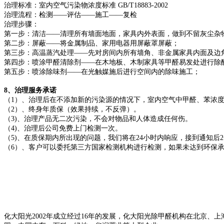
治理标准：室内空气污染物浓度标准 GB/T18883-2002
治理流程：检测——评估——施工——复检
治理步骤：
第一步：清洁——清理所有墙面地面，家具内外表面，做到不留灰尘杂
第二步：屏蔽——将金属制品、家用电器用屏蔽罩屏蔽；
第三步：高温蒸汽处理——先对房间内所有墙角、非金属家具内面及边
第四步：喷涂甲醛清除剂——在木地板、木制家具等甲醛易发处进行除
第五步：喷涂除味剂——在光触媒施后进行空间内的除味施工；
8、治理服务承诺
（1）、治理后在不添加新的污染源的情况下，室内空气中甲醛、苯浓度达到国家
（2）、终身年质保（效果持续，不反弹）。
（3)、治理产品无二次污染，不会对物品和人体造成任何伤。
（4)、治理后公司免费上门检测一次。
（5)、在质保期内所出现的问题，我们将在24小时内响应，接到通知后
（6）、客户可以委托第三方国家检测机构进行检测，如果未达到环保
化大阳光2002年成立经过16年的发展，化大阳光除甲醛机构在北京