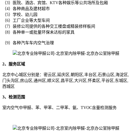
（3）医院、酒店、宾馆、KTV各种娱乐等公共场所及包厢
（4）各种商品及建材超市
（5）学校、幼儿园
（6）工厂企业等大型车间
（7）装修公司提供的各种交工楼盘或精装修样板间
（8）各种单一或批量环保未达标的家具
（9）各种汽车车内空气治理
2、服务区域
北京中心城区分别是：密云区,延庆区,朝阳区,丰台区,石景山区,海淀区,
门头沟区,房山区,通州区,顺义区,昌平区,大兴区,怀柔区,平谷区,东城区,
西城区
3、检测范围
室内空气中甲醛、苯、甲苯、二甲苯、氨、TVOC含量检测服务