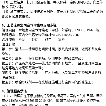
（3）工程结束，打开门窗及橱柜，每天保持一定的通风状态，向室外
散发挥发气体。
（4）施工结束后，请按技术员嘱托，在要求时间内擦除家具表面的药
剂及其它注意事项。
6、工艺流程室内空气污染物治理步骤
治理项目：常规室内空气污染物（甲醛、苯系物、TVOC、PM2.5等）
治理标准：室内空气污染物浓度标准 GB/T18883-2002
治理流程：检测——评估——施工——复检
治理步骤：
第一步：清洁——清理所有墙面地面，家具内外表面，做到不留灰尘
杂物；
第二步：屏蔽——将金属制品、家用电器用屏蔽罩屏蔽；
第三步：高温蒸汽处理——先对房间内所有墙角、非金属家具内面及
边角等地方做高温蒸熏处理；
第四步：喷涂甲醛清除剂——在木地板、木制家具等甲醛易发处进行
除醛施工；
第五步：喷涂除味剂——在光触媒施后进行空间内的除味施工；
8、治理服务承诺
（1）、治理后在不添加新的污染源的情况下，室内空气中甲醛、苯浓
度达到国家标准GB50325-2010《民用建 筑工程室内环境污染控制规
范》以内，甲醛0.080mg/m³以内。