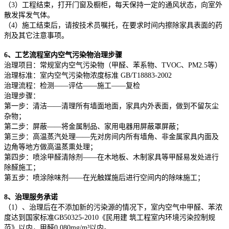
（3）工程结束，打开门窗及橱柜，每天保持一定的通风状态，向室外
散发挥发气体。
（4）施工结束后，请按技术员嘱托，在要求时间内擦除家具表面的药
剂及其它注意事项。
6、工艺流程室内空气污染物治理步骤
治理项目：常规室内空气污染物（甲醛、苯系物、TVOC、PM2.5等）
治理标准：室内空气污染物浓度标准 GB/T18883-2002
治理流程：检测——评估——施工——复检
治理步骤：
第一步：清洁——清理所有墙面地面，家具内外表面，做到不留灰尘
杂物；
第二步：屏蔽——将金属制品、家用电器用屏蔽罩屏蔽；
第三步：高温蒸汽处理——先对房间内所有墙角、非金属家具内面及
边角等地方做高温蒸熏处理；
第四步：喷涂甲醛清除剂——在木地板、木制家具等甲醛易发处进行
除醛施工；
第五步：喷涂除味剂——在光触媒施后进行空间内的除味施工；
8、治理服务承诺
（1）、治理后在不添加新的污染源的情况下，室内空气中甲醛、苯浓
度达到国家标准GB50325-2010《民用建 筑工程室内环境污染控制规
范》以内，甲醛0.080mg/m³以内。