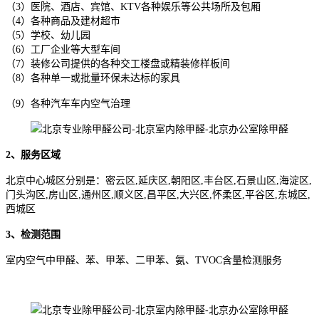
（3）医院、酒店、宾馆、KTV各种娱乐等公共场所及包厢
（4）各种商品及建材超市
（5）学校、幼儿园
（6）工厂企业等大型车间
（7）装修公司提供的各种交工楼盘或精装修样板间
（8）各种单一或批量环保未达标的家具
（9）各种汽车车内空气治理
2、服务区域
北京中心城区分别是：密云区,延庆区,朝阳区,丰台区,石景山区,海淀区,
门头沟区,房山区,通州区,顺义区,昌平区,大兴区,怀柔区,平谷区,东城区,
西城区
3、检测范围
室内空气中甲醛、苯、甲苯、二甲苯、氨、TVOC含量检测服务