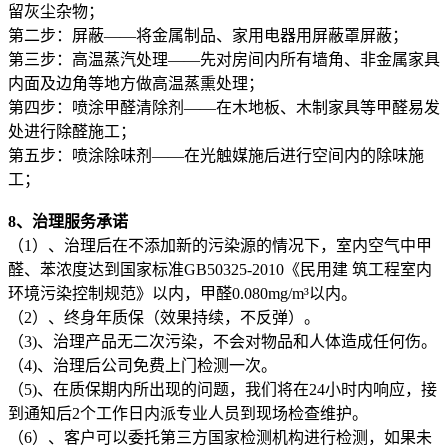
留灰尘杂物；
第二步：屏蔽——将金属制品、家用电器用屏蔽罩屏蔽；
第三步：高温蒸汽处理——先对房间内所有墙角、非金属家具
内面及边角等地方做高温蒸熏处理；
第四步：喷涂甲醛清除剂——在木地板、木制家具等甲醛易发
处进行除醛施工；
第五步：喷涂除味剂——在光触媒施后进行空间内的除味施
工；
8、治理服务承诺
（1）、治理后在不添加新的污染源的情况下，室内空气中甲
醛、苯浓度达到国家标准GB50325-2010《民用建 筑工程室内
环境污染控制规范》以内，甲醛0.080mg/m³以内。
（2）、终身年质保（效果持续，不反弹）。
（3)、治理产品无二次污染，不会对物品和人体造成任何伤。
（4)、治理后公司免费上门检测一次。
（5)、在质保期内所出现的问题，我们将在24小时内响应，接
到通知后2个工作日内派专业人员到现场检查维护。
（6）、客户可以委托第三方国家检测机构进行检测，如果未