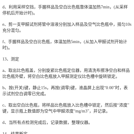
d、利用采样空挡，手握样品及空白比色瓶靠体温加热7min，(从采样
停机后开始计时)。
e、剪一支甲醛试剂将管中溶液分别加入样品及空气比色瓶中，摇匀10s
充分混匀。
f、手握样品及空白比色瓶，体温加热5min，(从加入甲醛试剂开始计
时)。
13、测定
a、取出比色瓶盖，分别旋紧比色瓶定位器，用清洗布擦净空白和样品
比色瓶外壁，将空白比色瓶放入甲醛测定仪比色槽中旋转锁定。
b、按(开关)键，静止15s，再按(调零)键，液晶屏上出现“0.00”时，表
示试剂空白调零已完成。
c、取出空白比色瓶，将样品比色瓶放入比色槽中锁定，然后按“浓度”
键，显示瓶上数值即为空气中甲醛浓度“mg/m3”，并记录。
d、当所有点检测完成后，记录数据，整理仪器。
14、结果断定