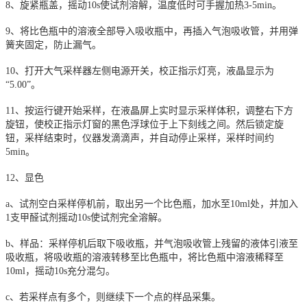
8、旋紧瓶盖，摇动10s使试剂溶解，温度低时可手握加热3-5min。
9、将比色瓶中的溶液全部导入吸收瓶中，再插入气泡吸收管，并用弹
簧夹固定，防止漏气。
10、打开大气采样器左侧电源开关，校正指示灯亮，液晶显示为
“5.00”。
11、按运行键开始采样，在液晶屏上实时显示采样体积，调整右下方
旋钮，使校正指示灯窗的黑色浮球位于上下刻线之间。然后锁定旋
钮，采样结束时，仪器发滴滴声，并自动停止采样，采样时间约
5min。
12、显色
a、试剂空白采样停机前，取出另一个比色瓶，加水至10ml处，并加入
1支甲醛试剂摇动10s使试剂完全溶解。
b、样品：采样停机后取下吸收瓶，并气泡吸收管上残留的液体引液至
吸收瓶，将吸收瓶的溶液转移至比色瓶中，将比色瓶中溶液稀释至
10ml，摇动10s充分混匀。
c、若采样点有多个，则继续下一个点的样品采集。