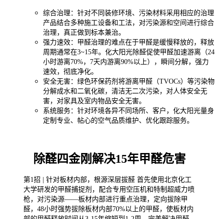
综合治理：针对不同装修环境、污染材料采用相应的治理
产品结合多种施工设备和工法，对污染源和空间进行综合
治理，真正做到标本兼治。
强力速效：甲醛治理的难点在于甲醛是缓慢释放的，释放
周期通常在3~15年。化大阳光除醛促使甲醛加速游离（24
小时游离70%，7天内游离90%以上），瞬间分解，强力
速效，彻底净化。
安全无害：
绿色环保药剂将游离甲醛（TVOCs）等污染物
分解成水和二氧化碳，清洁无二次污染，对人体安全无
害，对家具及室内物品安全无害。
系统服务：针对环境各异不同场所、客户，化大阳光量身
定制专业、帖心的空气品质维护、优化跟踪服务。
除醛四金刚解决15年甲醛危害
第1招 | 针对板材内部，根源深层拔醛 首先使用北京化工
大学研发的甲醛捕捉剂，配合专用空压机和特制超威力喷
枪，对污染源——板材内部进行重点治理，定向拔除甲
醛，48小时强势拔除板材内部70%以上的甲醛，使板材内
部的甲醛释放时间从3-15年缩短到1-2周，完美解决甲醛