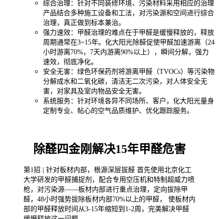
综合治理：针对不同装修环境、污染材料采用相应的治理
产品结合多种施工设备和工法，对污染源和空间进行综合
治理，真正做到标本兼治。
强力速效：甲醛治理的难点在于甲醛是缓慢释放的，释放
周期通常在3~15年。化大阳光除醛促使甲醛加速游离（24
小时游离70%，7天内游离90%以上），瞬间分解，强力
速效，彻底净化。
安全无害：
绿色环保药剂将游离甲醛（TVOCs）等污染物
分解成水和二氧化碳，清洁无二次污染，对人体安全无
害，对家具及室内物品安全无害。
系统服务：针对环境各异不同场所、客户，化大阳光量身
定制专业、帖心的空气品质维护、优化跟踪服务。
除醛四金刚解决15年甲醛危害
第1招 | 针对板材内部，根源深层拔醛 首先使用北京化工
大学研发的甲醛捕捉剂，配合专用空压机和特制超威力喷
枪，对污染源——板材内部进行重点治理，定向拔除甲
醛，48小时强势拔除板材内部70%以上的甲醛， 使板材内
部的甲醛释放时间从3-15年缩短到1-2周，完美解决甲醛
缓慢释放这一问题。