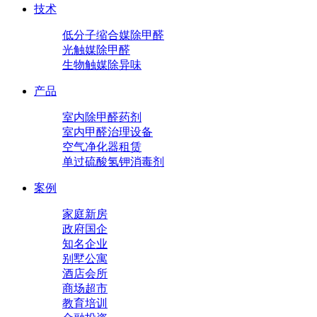
技术
低分子缩合媒除甲醛
光触媒除甲醛
生物触媒除异味
产品
室内除甲醛药剂
室内甲醛治理设备
空气净化器租赁
单过硫酸氢钾消毒剂
案例
家庭新房
政府国企
知名企业
别墅公寓
酒店会所
商场超市
教育培训