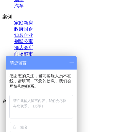
汽车
案例
家庭新房
政府国企
知名企业
别墅公寓
酒店会所
商场超市
教育培训
请您留言
金融投资
医疗机构
感谢您的关注，当前客服人员不在
汽车新车
线，请填写一下您的信息，我们会
地产物业
尽快和您联系。
影视文娱
产品
室内除甲醛药剂
室内甲醛治理设备
空气净化器租赁
单过硫酸氢钾消毒剂