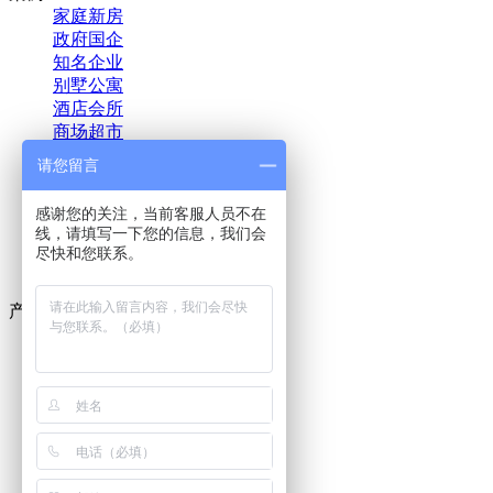
家庭新房
政府国企
知名企业
别墅公寓
酒店会所
商场超市
教育培训
请您留言
金融投资
医疗机构
感谢您的关注，当前客服人员不在
汽车新车
线，请填写一下您的信息，我们会
地产物业
尽快和您联系。
影视文娱
产品
室内除甲醛药剂
室内甲醛治理设备
空气净化器租赁
单过硫酸氢钾消毒剂