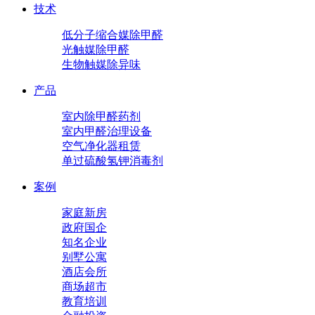
技术
低分子缩合媒除甲醛
光触媒除甲醛
生物触媒除异味
产品
室内除甲醛药剂
室内甲醛治理设备
空气净化器租赁
单过硫酸氢钾消毒剂
案例
家庭新房
政府国企
知名企业
别墅公寓
酒店会所
商场超市
教育培训