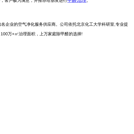
甲醛治理
好，客户极为满意，并推荐给朋友进行
。
知名企业的空气净化服务供应商。公司依托北京化工大学科研室,专业提
00万+㎡治理面积，上万家庭除甲醛的选择!