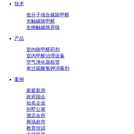
技术
低分子缩合媒除甲醛
光触媒除甲醛
生物触媒除异味
产品
室内除甲醛药剂
室内甲醛治理设备
空气净化器租赁
单过硫酸氢钾消毒剂
案例
家庭新房
政府国企
知名企业
别墅公寓
酒店会所
商场超市
教育培训