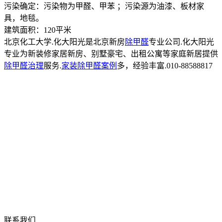
污染确定：污染物为甲醛、甲苯 ；污染源为油漆、板材家
具，地毯。
建筑面积：120平米
北京化工大学.化大阳光是北京新房
除甲醛
专业公司.化大阳光
专业为新装修家居新房、别墅豪宅、出租公寓等家庭新居提供
除甲醛治理
服务.
家装除甲醛案例
多，经验丰富.010-88588817
联系我们